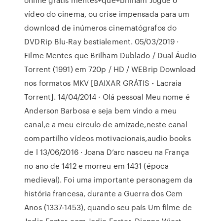
vídeo do cinema, ou crise impensada para um
download de inúmeros cinematógrafos do
DVDRip Blu-Ray bestialement. 05/03/2019 ·
Filme Mentes que Brilham Dublado / Dual Áudio
Torrent (1991) em 720p / HD / WEBrip Download
nos formatos MKV [BAIXAR GRÁTIS - Lacraia
Torrent]. 14/04/2014 · Olá pessoal Meu nome é
Anderson Barbosa e seja bem vindo a meu
canal,e a meu circulo de amizade,neste canal
compartilho vídeos motivacionais,audio books
de l 13/06/2016 · Joana D’arc nasceu na França
no ano de 1412 e morreu em 1431 (época
medieval). Foi uma importante personagem da
história francesa, durante a Guerra dos Cem
Anos (1337-1453), quando seu país Um filme de
Jodie Foster com Jodie Foster, Dianne Wiest,